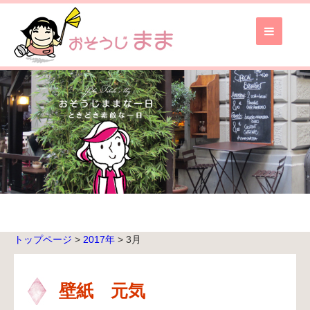
お
そ
う
じ
ま
ま
TOP
ブ
ロ
グ
TOP
トップページ
>
2017年
>
3月
無
料
お
壁紙 元気
見
積