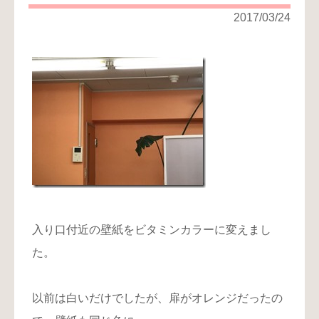
り
2017/03/24
お
問
い
合
わ
せ
入り口付近の壁紙をビタミンカラーに変えまし
た。
以前は白いだけでしたが、扉がオレンジだったの