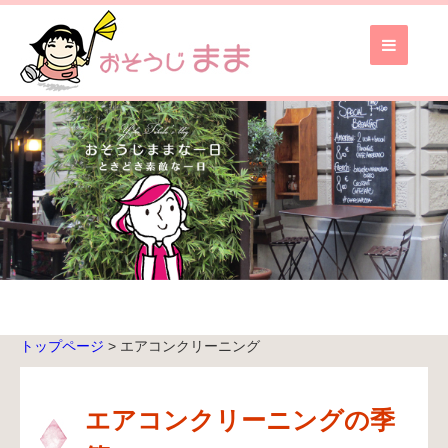
お
そ
う
じ
ま
ま
TOP
ブ
ロ
グ
TOP
トップページ
>
エアコンクリーニング
無
料
お
エアコンクリーニングの季
見
積