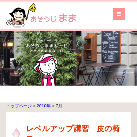
お
そ
う
じ
ま
ま
TOP
ブ
ロ
グ
TOP
トップページ
>
2010年
>
7月
無
料
お
レベルアップ講習 皮の椅
見
積