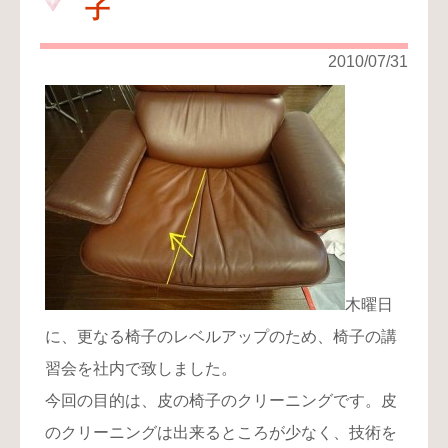
子
り
お
2010/07/31
問
い
合
わ
せ
木曜日
に、更なる椅子のレベルアップのため、椅子の講
習会を社内で致しました。
今回の目的は、皮の椅子のクリーニングです。皮
のクリーニングは出来るところが少なく、技術を