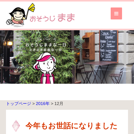
お
そ
う
じ
ま
ま
TOP
ブ
ロ
グ
TOP
トップページ
>
2016年
>
12月
無
料
お
今年もお世話になりました
見
積