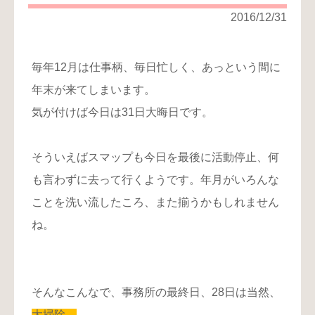
り
2016/12/31
お
問
毎年12月は仕事柄、毎日忙しく、あっという間に
い
合
年末が来てしまいます。
わ
気が付けば今日は31日大晦日です。
せ
そういえばスマップも今日を最後に活動停止、何
も言わずに去って行くようです。年月がいろんな
ことを洗い流したころ、また揃うかもしれません
ね。
そんなこんなで、事務所の最終日、28日は当然、
大掃除。