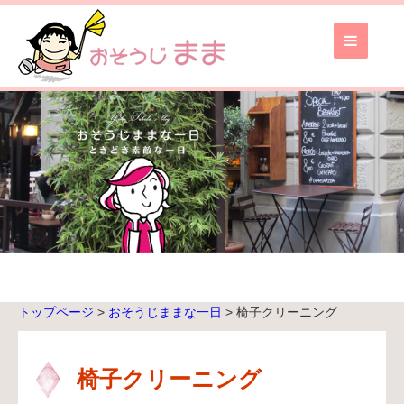
お
そ
う
じ
ま
ま
TOP
ブ
ロ
グ
TOP
トップページ
>
おそうじままな一日
>
椅子クリーニング
無
料
お
椅子クリーニング
見
積