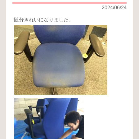
り
2024/06/24
お
随分きれいになりました。
問
い
合
わ
せ