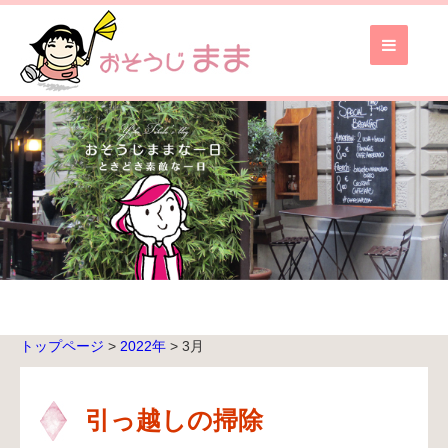
お
そ
う
じ
ま
ま
TOP
ブ
ロ
グ
TOP
トップページ
>
2022年
>
3月
無
料
お
引っ越しの掃除
見
積