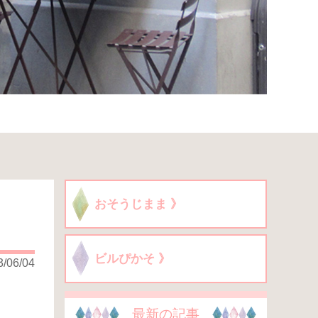
おそうじまま 》
ビルぴかそ 》
3/06/04
最新の記事