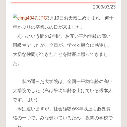
り
2009/03/23
お
3月19日お天気にめぐまれ、何十
問
年かぶりの卒業式の日が来ました。
い
合
あっという間の2年間。お互い平均年齢の高い
わ
同級生でしたが、全員が、学べる機会に感謝し、
せ
大切な仲間ができたことを財産に思ってきまし
た。
私の通った大学院は、全国一平均年齢の高い
大学院でした（私は平均年齢を上げている張本人
です。はい）
今は違いますが、社会経験が3年以上も必要資
格の一つで、みな働いているため、夜間の学校で
した。