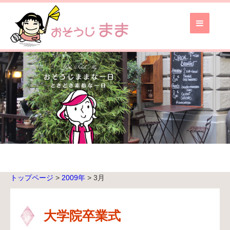
お
そ
う
じ
ま
ま
TOP
ブ
ロ
グ
TOP
トップページ
>
2009年
>
3月
無
料
お
大学院卒業式
見
積