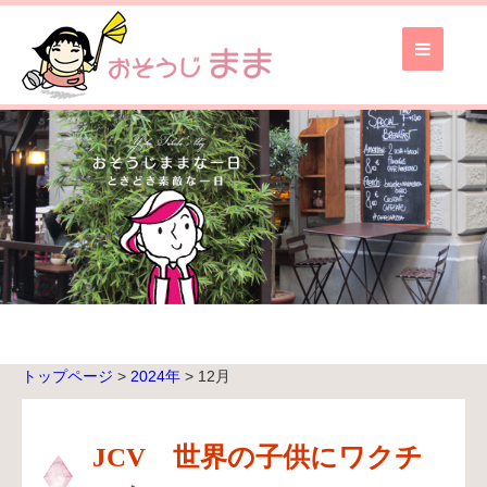
お
そ
う
じ
ま
ま
TOP
ブ
ロ
グ
TOP
トップページ
>
2024年
>
12月
無
料
お
JCV 世界の子供にワクチ
見
積