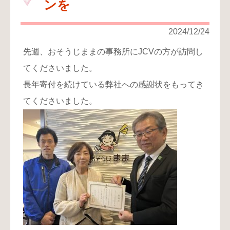
ンを
り
お
2024/12/24
問
先週、おそうじままの事務所にJCVの方が訪問し
い
合
てくださいました。
わ
長年寄付を続けている弊社への感謝状をもってき
せ
てくださいました。