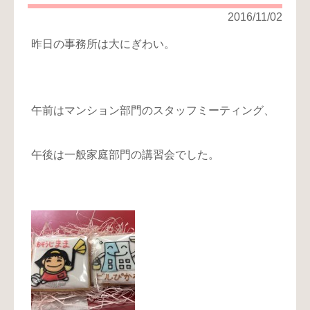
り
2016/11/02
お
昨日の事務所は大にぎわい。
問
い
合
わ
午前はマンション部門のスタッフミーティング、
せ
午後は一般家庭部門の講習会でした。