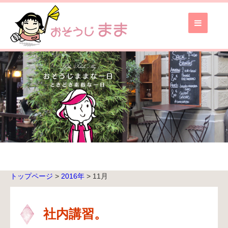
お
そ
う
じ
ま
ま
TOP
ブ
ロ
グ
TOP
トップページ
>
2016年
>
11月
無
料
お
社内講習。
見
積